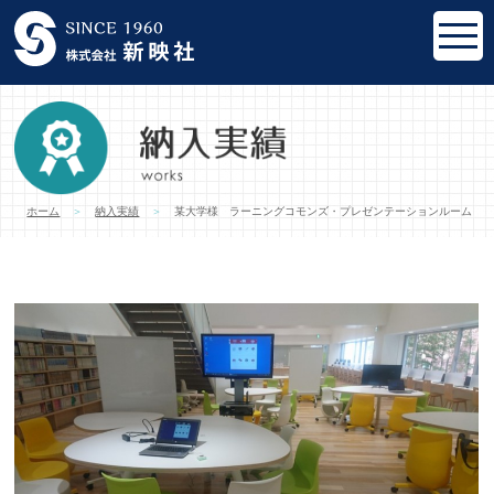
toggl
navig
ホーム
納入実績
某大学様 ラーニングコモンズ・プレゼンテーションルーム